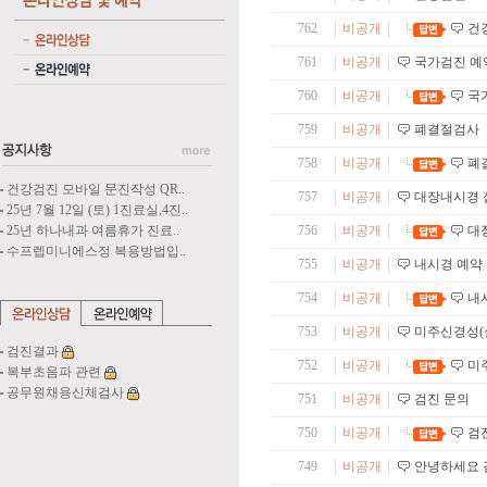
762
비공개
건
761
비공개
국가검진 예
760
비공개
국
759
비공개
폐결절검사
758
비공개
폐
건강검진 모바일 문진작성 QR..
757
비공개
대장내시경 
25년 7월 12일 (토) 1진료실,4진..
25년 하나내과 여름휴가 진료..
756
비공개
대
수프렙미니에스정 복용방법입..
755
비공개
내시경 예약
754
비공개
내
753
비공개
미주신경성(실
검진결과
752
비공개
미
복부초음파 관련
공무원채용신체검사
751
비공개
검진 문의
750
비공개
검
749
비공개
안녕하세요 