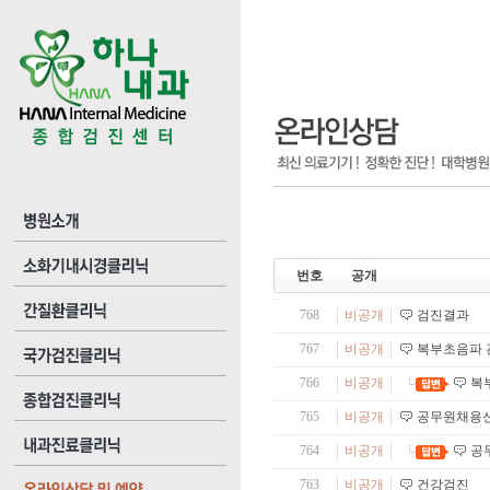
번호
공개
768
비공개
검진결과
767
비공개
복부초음파 
766
비공개
복
765
비공개
공무원채용
764
비공개
공
763
비공개
건강검진