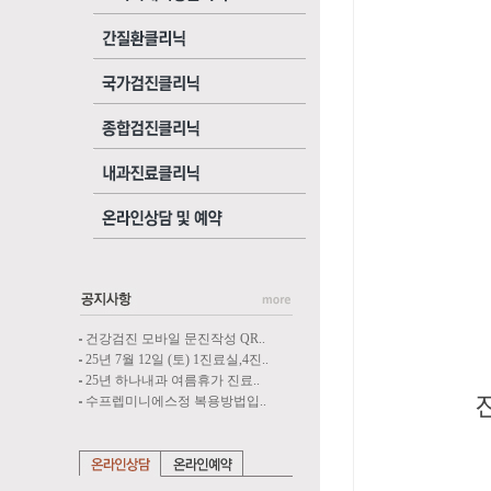
박찬
7월 2
이민지
8월 9
임병
8월 1
정미
7월 2
건강검진 모바일 문진작성 QR..
25년 7월 12일 (토) 1진료실,4진..
25년 하나내과 여름휴가 진료..
진료에 
수프렙미니에스정 복용방법입..