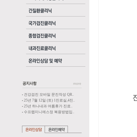
박찬
8월 1
김동
8월 2
이민
8월 3
건강검진 모바일 문진작성 QR..
진료에 
25년 7월 12일 (토) 1진료실,4진..
25년 하나내과 여름휴가 진료..
수프렙미니에스정 복용방법입..