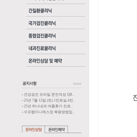
박찬
8월 1
김동
8월 2
이민
8월 3
건강검진 모바일 문진작성 QR..
진료에 
25년 7월 12일 (토) 1진료실,4진..
25년 하나내과 여름휴가 진료..
수프렙미니에스정 복용방법입..