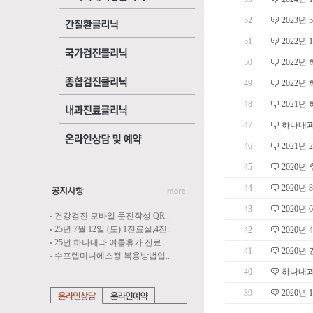
52
2023년
51
2022년
50
2022
49
2022
48
2021년
47
하나내과
46
2021년
45
2020년
44
2020년
43
2020년
건강검진 모바일 문진작성 QR..
25년 7월 12일 (토) 1진료실,4진..
42
2020년
25년 하나내과 여름휴가 진료..
41
2020년
수프렙미니에스정 복용방법입..
40
하나내과
39
2020년