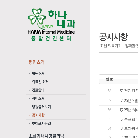
번호
건강검진
58
57
25년 7
56
25년 
55
수프렙
54
오라팡 
53
2024년